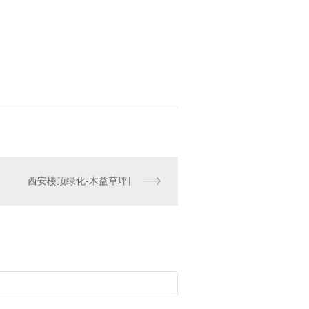
西安楼顶绿化-木益草坪