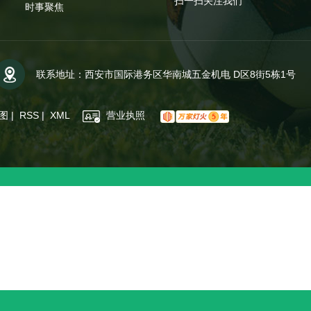
扫一扫关注我们
时事聚焦
联系地址：西安市国际港务区华南城五金机电 D区8街5栋1号
图
|
RSS
|
XML
营业执照