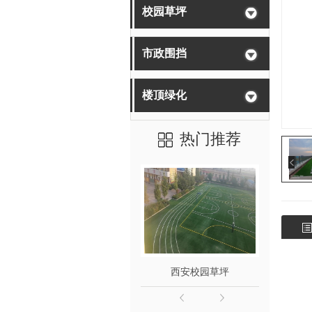
校园草坪
市政围挡
楼顶绿化
热门推荐
西安楼顶绿化-木益仿真草坪