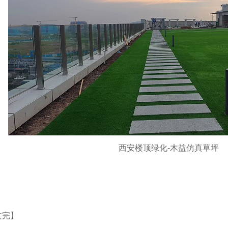
西安楼顶绿化-木益仿真草坪
文完】