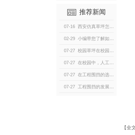
推荐新闻
07-16
西安仿真草坪怎么选？屋顶阳台人造草防晒耐磨安装要点全解析
02-29
小编带您了解如何铺装仿真草坪才不容易开胶呢
07-27
校园草坪在校园中有什么作用呢？
07-27
在校园中，人工草坪该如何定期保养？
07-27
在工程围挡的选材过程中，我们需要考虑多种因素!
07-27
工程围挡的发展历史可以追溯到19世纪的欧洲
【全