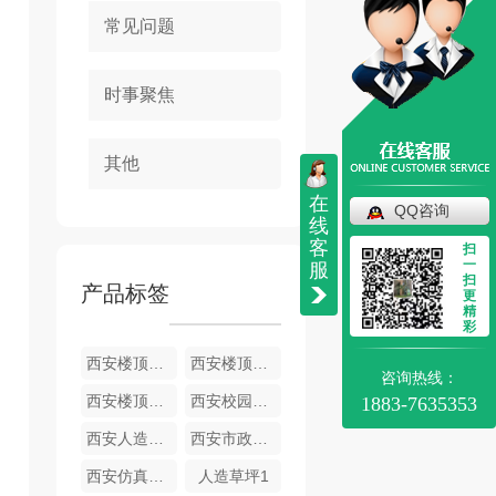
常见问题
时事聚焦
其他
在
QQ咨询
线
客
扫
一
服
扫
产品标签
更
精
彩
西安楼顶绿化-木益仿真草坪
西安楼顶绿化-木益草坪
咨询热线：
西安楼顶草坪
西安校园草坪
1883-7635353
西安人造草坪施工
西安市政围挡草坪
西安仿真草坪批发
人造草坪1