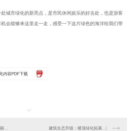
一处城市绿化的新亮点，是市民休闲娱乐的好去处，也是游客
有机会能够来这里走一走，感受一下这片绿色的海洋给我们带
此内容PDF下载
西安围挡草坪改造：打造美丽城市新风景
建筑生态升级：楼顶绿化拓展城市绿色空间