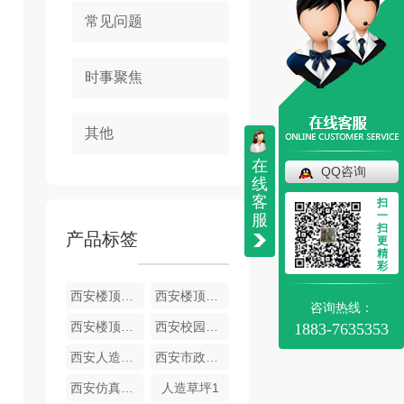
常见问题
时事聚焦
其他
在
QQ咨询
线
客
扫
一
服
扫
产品标签
更
精
彩
西安楼顶绿化-木益仿真草坪
西安楼顶绿化-木益草坪
咨询热线：
西安楼顶草坪
西安校园草坪
1883-7635353
西安人造草坪施工
西安市政围挡草坪
西安仿真草坪批发
人造草坪1