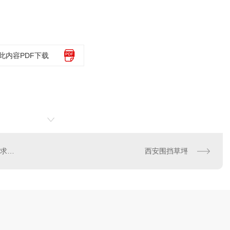
此内容PDF下载
西安假草坪市场潜力大，需求持续增长
西安围挡草坪